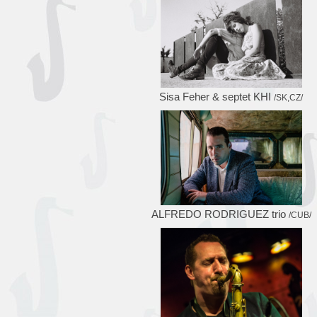
Sisa Feher & septet KHI
/SK,CZ/
ALFREDO RODRIGUEZ trio
/CUB/