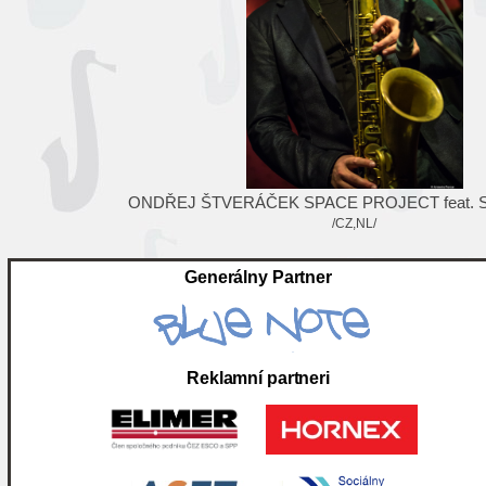
ONDŘEJ ŠTVERÁČEK SPACE PROJECT feat.
/CZ,NL/
ri
Hlavný mediálny 
Špeciálna po